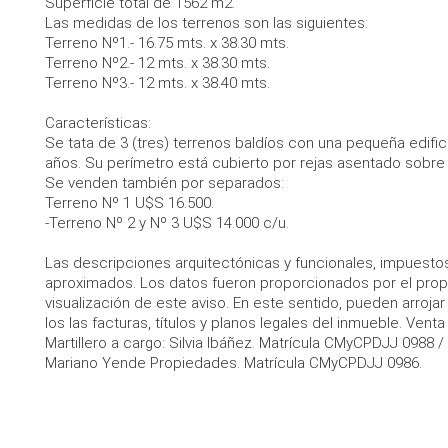
Superficie total de 1562 m2.
Las medidas de los terrenos son las siguientes:
Terreno Nº1.- 16.75 mts. x 38.30 mts.
Terreno Nº2.- 12 mts. x 38.30 mts.
Terreno Nº3.- 12 mts. x 38.40 mts.
Características:
Se tata de 3 (tres) terrenos baldíos con una pequeña edifi
años. Su perímetro está cubierto por rejas asentado sobre 
Se venden también por separados:
Terreno Nº 1 U$S 16.500.
-Terreno Nº 2 y Nº 3 U$S 14.000 c/u.
Las descripciones arquitectónicas y funcionales, impuesto
aproximados. Los datos fueron proporcionados por el propie
visualización de este aviso. En este sentido, pueden arroja
los las facturas, títulos y planos legales del inmueble. Vent
Martillero a cargo: Silvia Ibáñez. Matrícula CMyCPDJJ 0988 
Mariano Yende Propiedades. Matrícula CMyCPDJJ 0986.