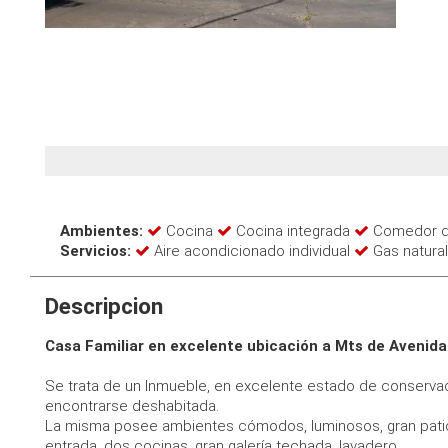
Ambientes:
Cocina
Cocina integrada
Comedor d
Servicios:
Aire acondicionado individual
Gas natura
Descripcion
Casa Familiar en excelente ubicación a Mts de Avenida
Se trata de un Inmueble, en excelente estado de conservac
encontrarse deshabitada.
La misma posee ambientes cómodos, luminosos, gran patio,
entrada, dos cocinas, gran galería techada, lavadero.