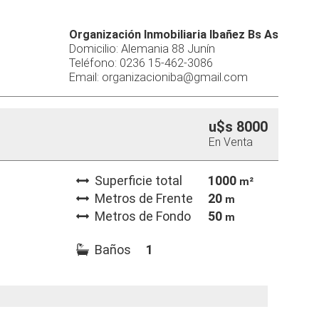
Organización Inmobiliaria Ibañez Bs As
Domicilio: Alemania 88 Junín
Teléfono: 0236 15-462-3086
Email: organizacioniba@gmail.com
u$s 8000
En Venta
Superficie total
1000
m²
Metros de Frente
20
m
Metros de Fondo
50
m
Baños
1