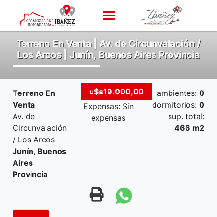
Terreno En Venta | Av. de Circunvalación /
Los Arcos | Junín, Buenos Aires Provincia
u$s19.000,00
Terreno En
ambientes:
0
Venta
dormitorios:
0
Expensas: Sin
Av. de
sup. total:
expensas
Circunvalación
466 m2
/ Los Arcos
Junín, Buenos
Aires
Provincia