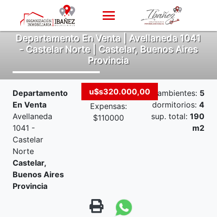
Departamento En Venta | Avellaneda 1041
- Castelar Norte | Castelar, Buenos Aires
Provincia
u$s320.000,00
Departamento
ambientes:
5
En Venta
dormitorios:
4
Expensas:
Avellaneda
sup. total:
190
$110000
1041 -
m2
Castelar
Norte
Castelar,
Buenos Aires
Provincia