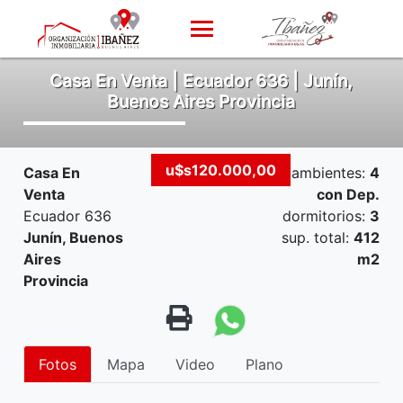
Casa En Venta | Ecuador 636 | Junín,
Buenos Aires Provincia
u$s120.000,00
Casa En
ambientes:
4
Venta
con Dep.
Ecuador 636
dormitorios:
3
Junín, Buenos
sup. total:
412
Aires
m2
Provincia
Fotos
Mapa
Video
Plano