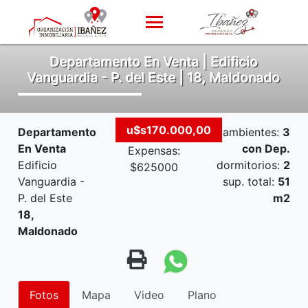
Departamento En Venta | Edificio
Vanguardia - P. del Este | 18, Maldonado
u$s170.000,00
Departamento
ambientes:
3
En Venta
con Dep.
Expensas:
Edificio
dormitorios:
2
$625000
Vanguardia -
sup. total:
51
P. del Este
m2
18,
Maldonado
Fotos
Mapa
Video
Plano