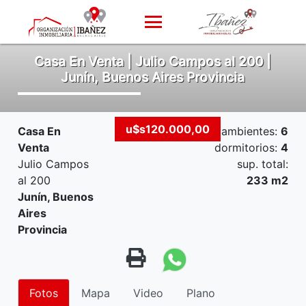
Casa En Venta | Julio Campos al 200 |
Junín, Buenos Aires Provincia
u$s120.000,00
Casa En
ambientes:
6
Venta
dormitorios:
4
Julio Campos
sup. total:
al 200
233 m2
Junín, Buenos
Aires
Provincia
Fotos
Mapa
Video
Plano