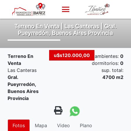
Terreno En Venta | Las Canteras | Gral.
Pueyrredón, Buenos Aires Provincia
u$s120.000,00
Terreno En
ambientes:
0
Venta
dormitorios:
0
Las Canteras
sup. total:
Gral.
4700 m2
Pueyrredón,
Buenos Aires
Provincia
Fotos
Mapa
Video
Plano