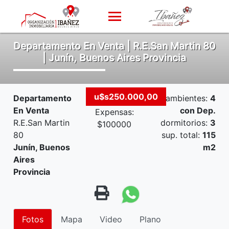
Departamento En Venta | R.E.San Martin 80
| Junín, Buenos Aires Provincia
u$s250.000,00
Departamento
ambientes:
4
En Venta
con Dep.
Expensas:
R.E.San Martin
dormitorios:
3
$100000
80
sup. total:
115
Junín, Buenos
m2
Aires
Provincia
Fotos
Mapa
Video
Plano