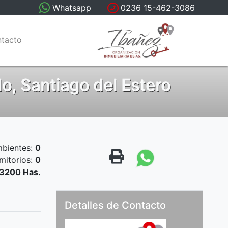
Whatsapp
0236 15-462-3086
tacto
o, Santiago del Estero
bientes:
0
mitorios:
0
3200 Has.
Detalles de Contacto