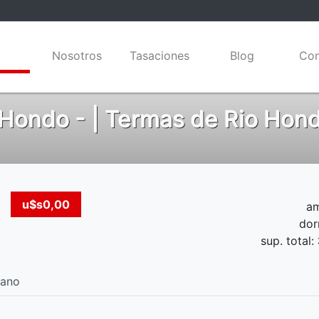
edades
Nosotros
Tasaciones
Blog
Con
Hondo - | Termas de Rio Hond
u$s0,00
am
dor
sup. total:
lano