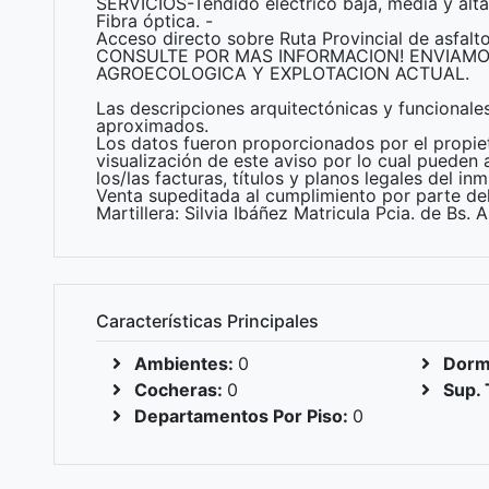
SERVICIOS-Tendido eléctrico baja, media y alta 
Fibra óptica. -
Acceso directo sobre Ruta Provincial de asfal
CONSULTE POR MAS INFORMACION! ENVIAMO
AGROECOLOGICA Y EXPLOTACION ACTUAL.
Las descripciones arquitectónicas y funcionale
aproximados.
Los datos fueron proporcionados por el propiet
visualización de este aviso por lo cual pueden 
los/las facturas, títulos y planos legales del in
Venta supeditada al cumplimiento por parte del
Martillera: Silvia Ibáñez Matricula Pcia. de Bs.
Características Principales
Ambientes:
0
Dormi
Cocheras:
0
Sup. 
Departamentos Por Piso:
0