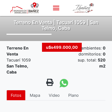
Terreno En Venta | Tacuarí 1059 | San
Telmo, Caba
u$s499.000,00
Terreno En
ambientes:
0
Venta
dormitorios:
0
Tacuarí 1059
sup. total:
520
San Telmo,
m2
Caba
Fotos
Mapa
Video
Plano